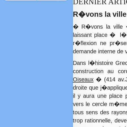
DERNIER ARTI
R�vons la ville
� R�vons la ville 
laissant place � l�i
r�flexion ne pr�se
demande interne de v
Dans l�histoire Gre
construction au c
Oiseaux
� (414 av.J
droite que j�appliqu
il y aura une place 
vers le cercle m�me
tous sens des rayon
trop rationnelle, deve