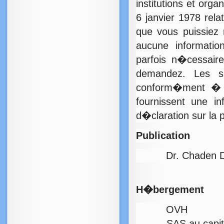
institutions et or
6 janvier 1978 rela
que vous puissiez 
aucune informatio
parfois n�cessaire
demandez. Les sit
conform�ment � l
fournissent une in
d�claration sur la 
Publication
Dr. Chaden Di
H�bergement
OVH
SAS au capital d