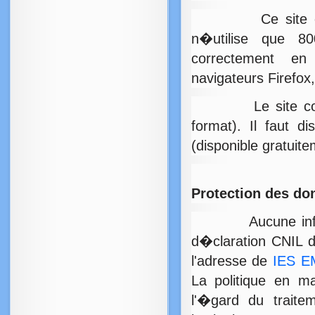
Ce site est opt
n�utilise que 8
correctement e
navigateurs Firefox
Le site contient
format). Il faut d
(disponible gratuit
Protection des d
Aucune informati
d�claration CNIL d
l'adresse de
IES 
La politique en m
l'�gard du trait