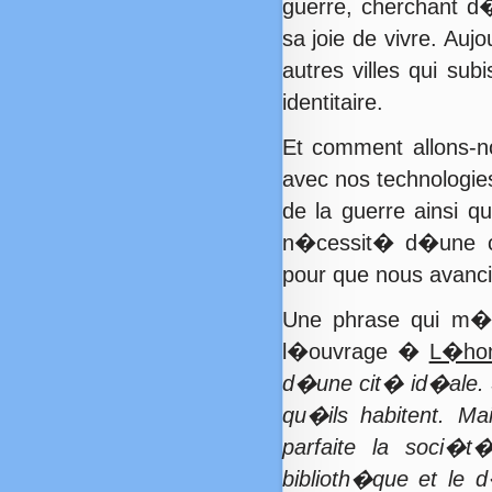
guerre, cherchant 
sa joie de vivre. Au
autres villes qui sub
identitaire.
Et comment allons-n
avec nos technologies
de la guerre ainsi q
n�cessit� d�une co
pour que nous avancio
Une phrase qui m�i
l�ouvrage �
L�hom
d�une cit� id�ale. S
qu�ils habitent. Ma
parfaite la soci�t
biblioth�que et le 