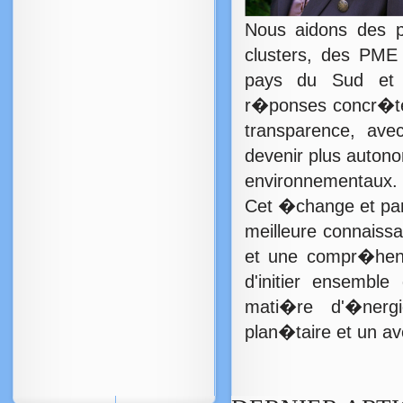
Nous aidons des po
clusters, des PM
pays du Sud et 
r�ponses concr�tes
transparence, avec 
devenir plus auton
environnementaux.
Cet �change et part
meilleure connaissan
et une compr�hens
d'initier ensemb
mati�re d'�nerg
plan�taire et un av