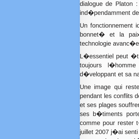
dialogue de Platon :
ind�pendamment de 
Un fonctionnement i
bonnet� et la pai
technologie avanc�e
L�essentiel peut �t
toujours l�homme
d�veloppant et sa na
Une image qui rest
pendant les conflits d
et ses plages souffr
ses b�timents porte
comme pour rester 
juillet 2007 j�ai sen