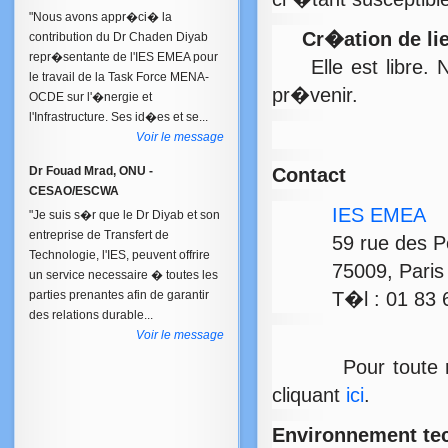
"Nous avons appr�ci� la
Cr�ation de lien
contribution du Dr Chaden Diyab
repr�sentante de l'IES EMEA pour
Elle est libre. N
le travail de la Task Force MENA-
pr�venir.
OCDE sur l'�nergie et
l'Infrastructure. Ses id�es et se...
Voir le message
Dr Fouad Mrad, ONU -
Contact
CESAO/ESCWA
IES EMEA
"Je suis s�r que le Dr Diyab et son
entreprise de Transfert de
59 rue des Pet
Technologie, l'IES, peuvent offrire
75009, Paris
un service necessaire � toutes les
parties prenantes afin de garantir
T�l : 01 83 62
des relations durable...
Voir le message
Pour toute remarq
cliquant
ici
.
Environnement te