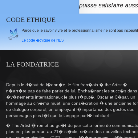
puisse satisfaire aus
CODE ETHIQUE
Parce que le savoir vivre et le professionnalisme ne sont pas incopat
Le code �thique de l'IES
LA FONDATRICE
Depuis le d�but de l�ann�e, le film fran�ais � the Artist �
n�arr�te pas de faire parler de lui. Encha�nant les succ�s dans 
�v�nements internationaux le plus r�put�, Oscar et C�sar, un
hommage au cin�ma muet, une cons�cration � une ancienne fo
de dialogue corporel, en employant l�importance des gestes des
personnages plus t�t que le langage parl� habituel.
� The Artist � remet au go�t du jour cette forme de communicati
plus en plus perdue au 21� si�cle, si�cle des nouvelles technol
de communication (TIC) avec l��mergence d�internet,