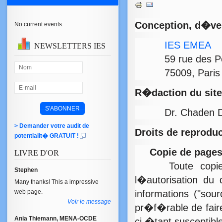
Conception, d�vel
No current events.
IES EMEA
NEWSLETTERS
IES
59 rue des Pet
75009, Paris
R�daction du site
Dr. Chaden Di
> Demander votre audit de
Droits de reprodu
potentialit� GRATUIT !
Copie de pages 
LIVRE
D'OR
Toute copie de 
Stephen
l�autorisation du d
Many thanks! This a impressive
web page.
informations ("sou
Voir le message
pr�f�rable de faire
Ania Thiemann, MENA-OCDE
ci �tant susceptibl