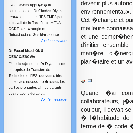
devenir plus auton
"Nous avons appr�ci� la
environnementaux.
contribution du Dr Chaden Diyab
repr�sentante de l'IES EMEA pour
Cet �change et part
le travail de la Task Force MENA-
meilleure connaissan
OCDE sur l'�nergie et
l'Infrastructure. Ses id�es et se...
et une compr�hens
Voir le message
d'initier ensemb
Dr Fouad Mrad, ONU -
mati�re d'�nerg
CESAO/ESCWA
plan�taire et un av
"Je suis s�r que le Dr Diyab et son
entreprise de Transfert de
Technologie, l'IES, peuvent offrire
un service necessaire � toutes les
parties prenantes afin de garantir
Quand j�ai co
des relations durable...
Voir le message
collaborateurs, j
couleur, il devait s
� l�habitude de pa
terme de � code �