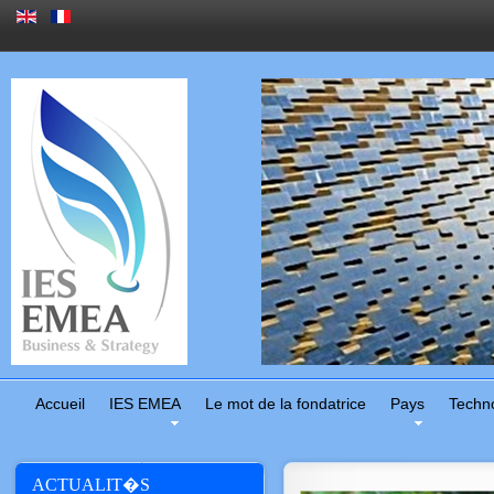
Accueil
IES EMEA
Le mot de la fondatrice
Pays
Techn
ACTUALIT�S