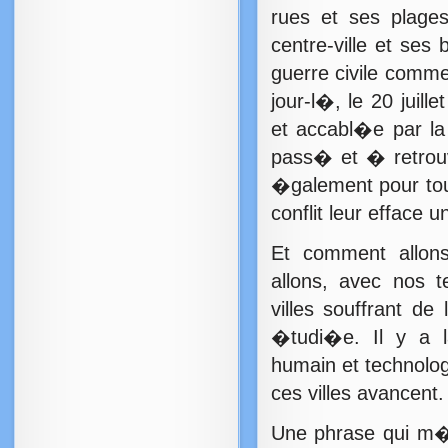
rues et ses plage
centre-ville et ses
guerre civile com
jour-l�, le 20 juil
et accabl�e par l
pass� et � retrouv
�galement pour tout
conflit leur efface un
Et comment allon
allons, avec nos t
villes souffrant de
�tudi�e. Il y a 
humain et technolo
ces villes avancent.
Une phrase qui m�i