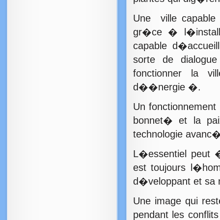
Une ville capable 
gr�ce � l�install
capable d�accueill
sorte de dialogu
fonctionner la v
d��nergie �.
Un fonctionnement 
bonnet� et la pa
technologie avanc�
L�essentiel peut 
est toujours l�ho
d�veloppant et sa 
Une image qui res
pendant les conflits