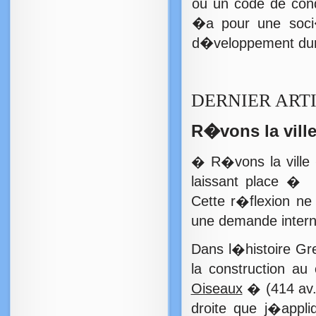
ou un code de cond
�a pour une soci�t
d�veloppement dur
DERNIER ART
R�vons la vill
� R�vons la ville 
laissant place � l
Cette r�flexion ne
une demande interne
Dans l�histoire G
la construction au
Oiseaux
� (414 av.
droite que j�appl