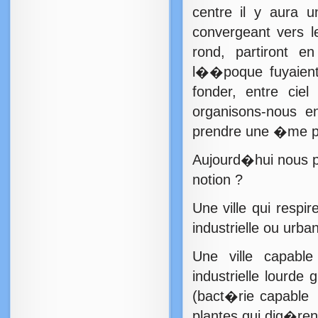
centre il y aura u
convergeant vers
rond, partiront 
l��poque fuyaient 
fonder, entre ciel
organisons-nous e
prendre une �me par
Aujourd�hui nous 
notion ?
Une ville qui respi
industrielle ou urb
Une ville capabl
industrielle lourd
(bact�rie capable 
plantes qui dig�rent