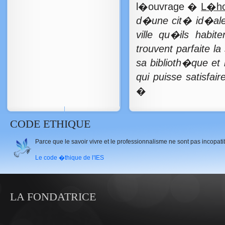
l�ouvrage �
L�ho
d�une cit� id�ale.
ville qu�ils habit
trouvent parfaite l
sa biblioth�que et
qui puisse satisfai
�
CODE ETHIQUE
Parce que le savoir vivre et le professionnalisme ne sont pas incopat
Le code �thique de l'IES
LA FONDATRICE