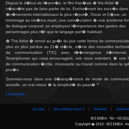
Depuis le d�but de l�ann�e, le film fran�ais � the Artist �
n�arr�te pas de faire parler de lui. Encha�nant les succ�s dans 
�v�nements internationaux le plus r�put�, Oscar et C�sar, un
hommage au cin�ma muet, une cons�cration � une ancienne fo
de dialogue corporel, en employant l�importance des gestes des
personnages plus t�t que le langage parl� habituel.
� The Artist � remet au go�t du jour cette forme de communicati
plus en plus perdue au 21� si�cle, si�cle des nouvelles technol
de communication (TIC) avec l��mergence d�internet,
Smartphones qui nous encouragent, voir nous orientent, � une 
de communication �crite, incessante au travail comme dans la s
priv�e.
Sommes-nous dans une d�sesp�rance de mode de communic
actuelle, un vrai retour � la simplicit� du pass� ?
Lire la suite...
Accueil
Qui sommes-nous ?
Services
Solutio
IES EMEA - Tel: +33 (0)1
Copyright � 2010 - IES EMEA - Indu