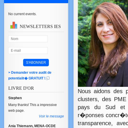
No current events.
NEWSLETTERS
IES
> Demander votre audit de
potentialit� GRATUIT !
LIVRE
D'OR
Nous aidons des po
Stephen
clusters, des PM
Many thanks! This a impressive
pays du Sud et 
web page.
r�ponses concr�tes
Voir le message
transparence, avec 
Ania Thiemann, MENA-OCDE